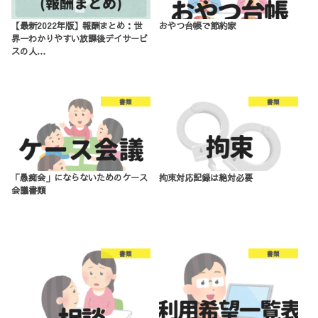
【最新2022年版】報酬まとめ：世
おやつ台帳で節約家
界一わかりやすい放課後デイサービ
スの人…
書類
書類
「愚痴会」にならないためのケース
拘束対応記録は絶対必要
会議書類
書類
書類