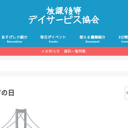
あそびレク紹介
毎日がイベント
使える書類紹介
3分
Recreation
Events
Document
trai
お知らせ 資料一覧特集
ジの日