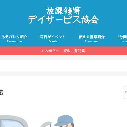
あそびレク紹介
毎日がイベント
使える書類紹介
3分
Recreation
Events
Document
trai
お知らせ 資料一覧特集
法