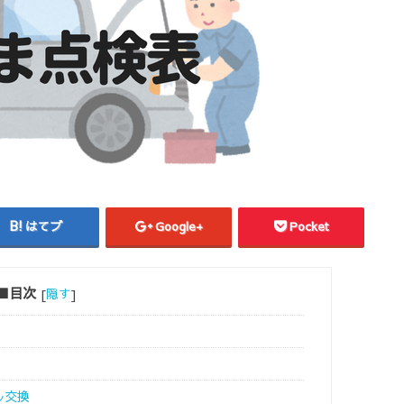
はてブ
Google+
Pocket
■目次
[
隠す
]
ル交換