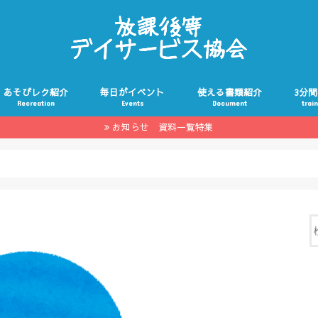
あそびレク紹介
毎日がイベント
使える書類紹介
3分
Recreation
Events
Document
trai
お知らせ 資料一覧特集